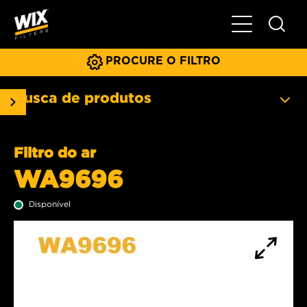
Menu principa
PROCURE O FILTRO
Busca de produtos
Filtro do ar
WA9696
Disponível