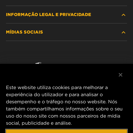
INFORMAÇÃO LEGAL E PRIVACIDADE
PROCURE O FILTRO
MÍDIAS SOCIAIS
ONDE COMPRAR
POLÍTICA DE PRIVACIDADE DE DADOS
WIX INSTITUTE
AVISO LEGAL
Facebook
CONTACTE NOS
IMPRESSUM
YouTube
Este website utiliza cookies para melhorar a
experiência do utilizador e para analisar o
desempenho e o tráfego no nosso website. Nós
MANN+HUMMEL FT Poland
também compartilhamos informações sobre o seu
ul. Wrocławska 145,
uso do nosso site com nossos parceiros de mídia
63-800 GOSTYŃ, POLAND
social, publicidade e análise.
Tel. +48 65 572 89 00
E-mail:
info@mann-hummel.com