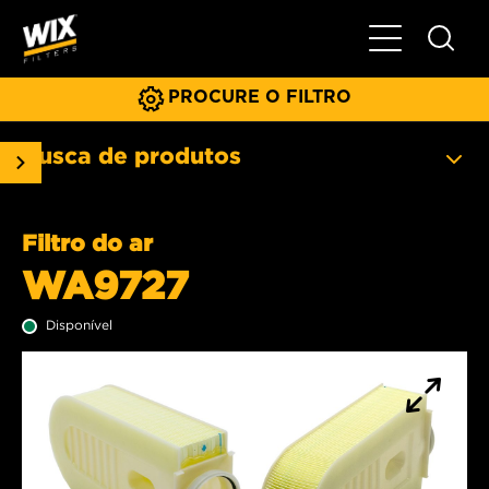
Menu principa
PROCURE O FILTRO
Busca de produtos
Filtro do ar
WA9727
Disponível