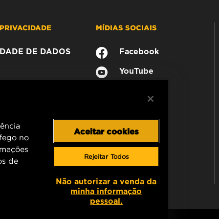
PRIVACIDADE
MÍDIAS SOCIAIS
CIDADE DE DADOS
Facebook
YouTube
iência
Aceitar cookies
áfego no
rmações
Rejeitar Todos
os de
Não autorizar a venda da
minha informação
pessoal.