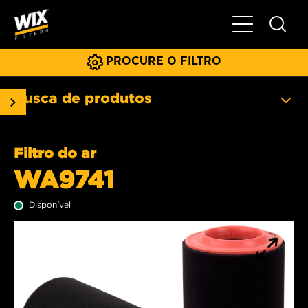
Menu principa
PROCURE O FILTRO
Busca de produtos
Filtro do ar
WA9741
Disponível