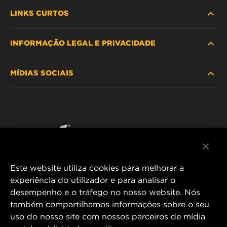
LINKS CURTOS
INFORMAÇÃO LEGAL E PRIVACIDADE
PROCURE O FILTRO
MÍDIAS SOCIAIS
ONDE COMPRAR
POLÍTICA DE PRIVACIDADE DE DADOS
WIX INSTITUTE
AVISO LEGAL
Facebook
CONTACTE NOS
IMPRESSUM
YouTube
Este website utiliza cookies para melhorar a
experiência do utilizador e para analisar o
desempenho e o tráfego no nosso website. Nós
MANN+HUMMEL FT Poland
também compartilhamos informações sobre o seu
ul. Wrocławska 145,
uso do nosso site com nossos parceiros de mídia
63-800 GOSTYŃ, POLAND