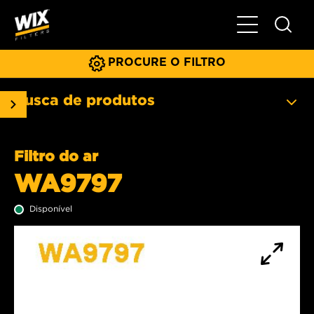
Menu principa
PROCURE O FILTRO
Busca de produtos
Filtro do ar
WA9797
Disponível