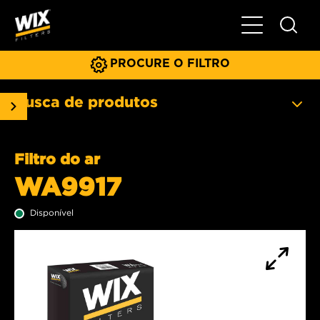
Menu principa
PROCURE O FILTRO
Busca de produtos
Filtro do ar
WA9917
Disponível