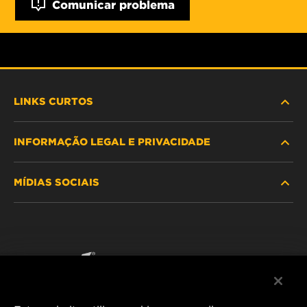
Comunicar problema
LINKS CURTOS
INFORMAÇÃO LEGAL E PRIVACIDADE
PROCURE O FILTRO
MÍDIAS SOCIAIS
ONDE COMPRAR
POLÍTICA DE PRIVACIDADE DE DADOS
WIX INSTITUTE
AVISO LEGAL
Facebook
CONTACTE NOS
IMPRESSUM
YouTube