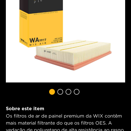
Sobre este item
Os filtros de ar de painel premium da WIX contêm
mais material filtrante do que os filtros OES. A
vedação de poliuretano de alta resistência ao rasgo