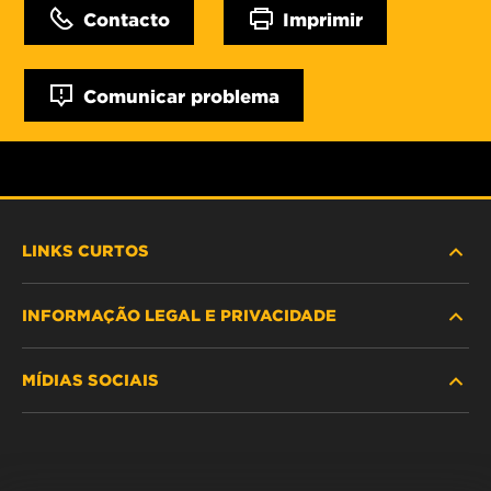
Contacto
Imprimir
Comunicar problema
LINKS CURTOS
INFORMAÇÃO LEGAL E PRIVACIDADE
PROCURE O FILTRO
MÍDIAS SOCIAIS
ONDE COMPRAR
POLÍTICA DE PRIVACIDADE DE DADOS
WIX INSTITUTE
AVISO LEGAL
Facebook