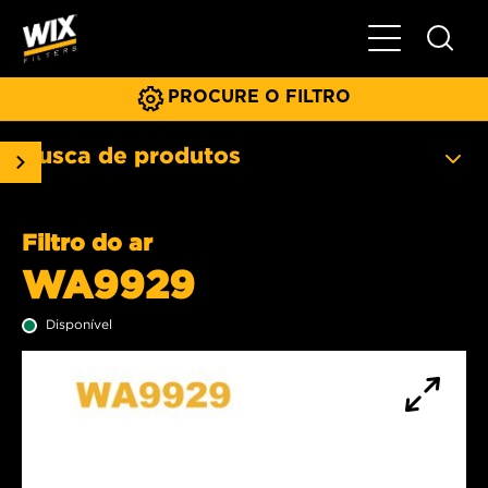
Menu principa
PROCURE O FILTRO
Busca de produtos
Filtro do ar
WA9929
Disponível