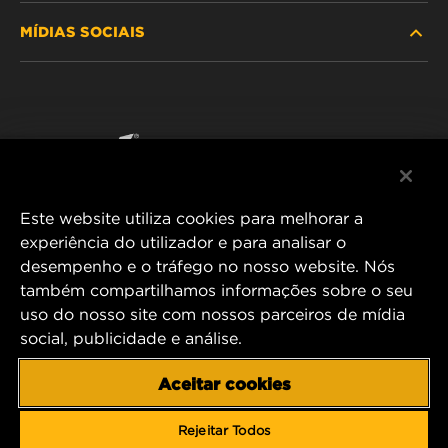
MÍDIAS SOCIAIS
ONDE COMPRAR
POLÍTICA DE PRIVACIDADE DE DADOS
WIX INSTITUTE
AVISO LEGAL
Facebook
CONTACTE NOS
IMPRESSUM
YouTube
Este website utiliza cookies para melhorar a
experiência do utilizador e para analisar o
desempenho e o tráfego no nosso website. Nós
MANN+HUMMEL FT Poland
também compartilhamos informações sobre o seu
ul. Wrocławska 145,
uso do nosso site com nossos parceiros de mídia
63-800 GOSTYŃ, POLAND
social, publicidade e análise.
Tel. +48 65 572 89 00
E-mail:
info@mann-hummel.com
Aceitar cookies
CAREER
MANN+HUMMEL GROUP
Rejeitar Todos