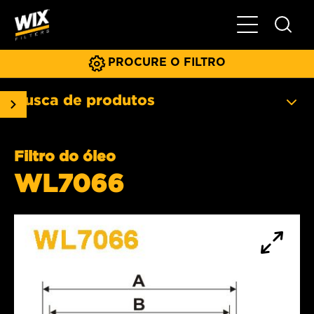
Menu principa
PROCURE O FILTRO
Busca de produtos
Filtro do óleo
WL7066