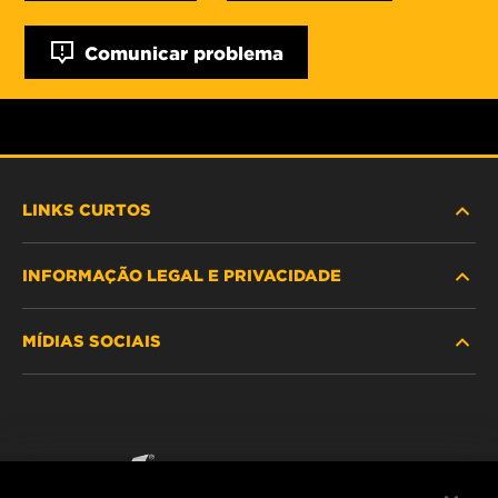
Comunicar problema
LINKS CURTOS
INFORMAÇÃO LEGAL E PRIVACIDADE
PROCURE O FILTRO
MÍDIAS SOCIAIS
ONDE COMPRAR
POLÍTICA DE PRIVACIDADE DE DADOS
WIX INSTITUTE
AVISO LEGAL
Facebook
CONTACTE NOS
IMPRESSUM
YouTube