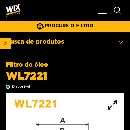
Menu principa
PROCURE O FILTRO
Busca de produtos
Filtro do óleo
WL7221
Disponível