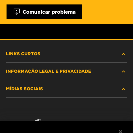
Comunicar problema
LINKS CURTOS
INFORMAÇÃO LEGAL E PRIVACIDADE
PROCURE O FILTRO
MÍDIAS SOCIAIS
ONDE COMPRAR
POLÍTICA DE PRIVACIDADE DE DADOS
WIX INSTITUTE
AVISO LEGAL
Facebook
CONTACTE NOS
IMPRESSUM
YouTube