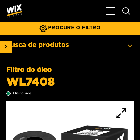
Menu principa
PROCURE O FILTRO
Busca de produtos
Filtro do óleo
WL7408
Disponível