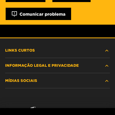
Comunicar problema
LINKS CURTOS
INFORMAÇÃO LEGAL E PRIVACIDADE
PROCURE O FILTRO
MÍDIAS SOCIAIS
ONDE COMPRAR
POLÍTICA DE PRIVACIDADE DE DADOS
WIX INSTITUTE
AVISO LEGAL
Facebook
CONTACTE NOS
IMPRESSUM
YouTube