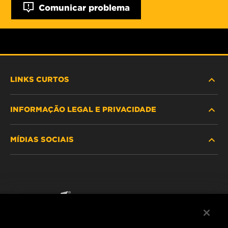
Comunicar problema
LINKS CURTOS
INFORMAÇÃO LEGAL E PRIVACIDADE
PROCURE O FILTRO
MÍDIAS SOCIAIS
ONDE COMPRAR
POLÍTICA DE PRIVACIDADE DE DADOS
WIX INSTITUTE
AVISO LEGAL
Facebook
CONTACTE NOS
IMPRESSUM
YouTube