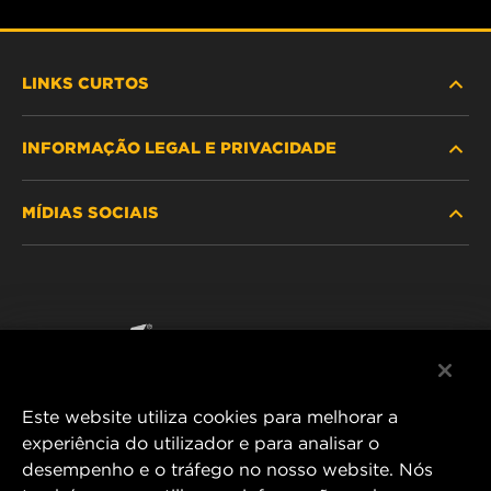
LINKS CURTOS
INFORMAÇÃO LEGAL E PRIVACIDADE
PROCURE O FILTRO
MÍDIAS SOCIAIS
ONDE COMPRAR
POLÍTICA DE PRIVACIDADE DE DADOS
WIX INSTITUTE
AVISO LEGAL
Facebook
CONTACTE NOS
IMPRESSUM
YouTube
Este website utiliza cookies para melhorar a
experiência do utilizador e para analisar o
desempenho e o tráfego no nosso website. Nós
MANN+HUMMEL FT Poland