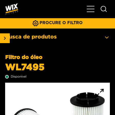
Menu principa
PROCURE O FILTRO
Busca de produtos
Filtro do óleo
WL7495
Disponível