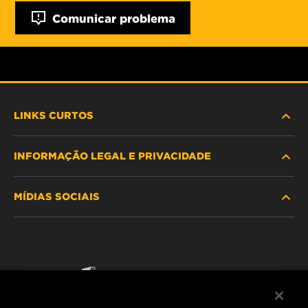
Comunicar problema
LINKS CURTOS
INFORMAÇÃO LEGAL E PRIVACIDADE
PROCURE O FILTRO
MÍDIAS SOCIAIS
ONDE COMPRAR
POLÍTICA DE PRIVACIDADE DE DADOS
WIX INSTITUTE
AVISO LEGAL
Facebook
CONTACTE NOS
IMPRESSUM
YouTube