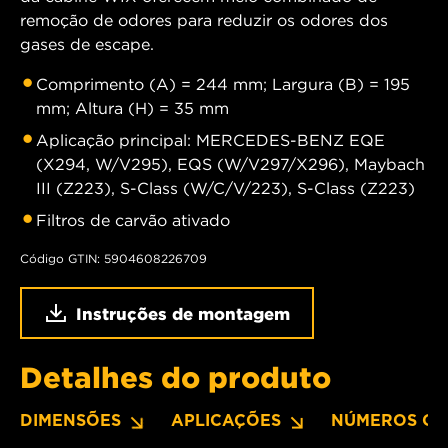
remoção de odores para reduzir os odores dos
gases de escape.
Comprimento (A) = 244 mm; Largura (B) = 195
mm; Altura (H) = 35 mm
Aplicação principal: MERCEDES-BENZ EQE
(X294, W/V295), EQS (W/V297/X296), Maybach
III (Z223), S-Class (W/C/V/223), S-Class (Z223)
Filtros de carvão ativado
Código GTIN: 5904608226709
Instruções de montagem
Detalhes do produto
DIMENSÕES
APLICAÇÕES
NÚMEROS OE