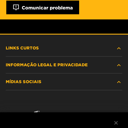
Comunicar problema
LINKS CURTOS
INFORMAÇÃO LEGAL E PRIVACIDADE
PROCURE O FILTRO
MÍDIAS SOCIAIS
ONDE COMPRAR
POLÍTICA DE PRIVACIDADE DE DADOS
WIX INSTITUTE
AVISO LEGAL
Facebook
CONTACTE NOS
IMPRESSUM
YouTube