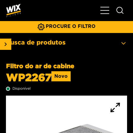
Menu principa
PROCURE O FILTRO
Busca de produtos
Filtro do ar de cabine
WP2267
Novo
Disponível