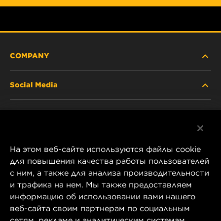
COMPANY
Social Media
ABOUT US
Facebook
CONTACT
На этом веб-сайте используются файлы cookie
Instagram
CAREER
для повышения качества работы пользователей
с ним, а также для анализа производительности
YouTube
и трафика на нем. Мы также предоставляем
COMPANY STORE
информацию об использовании вами нашего
1 Wix Way
веб-сайта своим партнерам по социальным
DATA PRIVACY
P.O. Box 1967
сетям, рекламе и аналитическим системам.