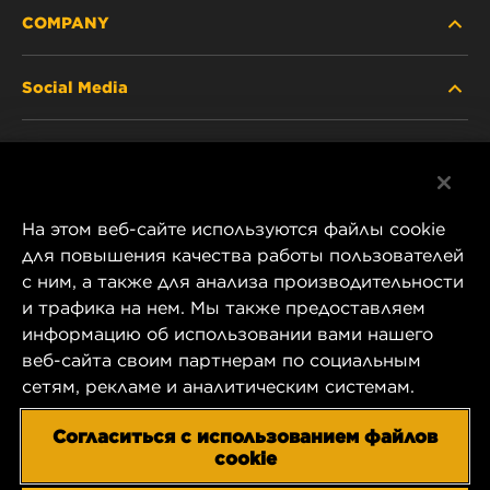
COMPANY
Social Media
ABOUT US
Facebook
CONTACT
На этом веб-сайте используются файлы cookie
Instagram
CAREER
для повышения качества работы пользователей
с ним, а также для анализа производительности
YouTube
и трафика на нем. Мы также предоставляем
COMPANY STORE
информацию об использовании вами нашего
1 Wix Way
веб-сайта своим партнерам по социальным
DATA PRIVACY
P.O. Box 1967
сетям, рекламе и аналитическим системам.
Gastonia, NC 28054
LEGAL NOTICE
Согласиться с использованием файлов
US Product & Customer Service:
cookie
800-949-6698
IMPRINT