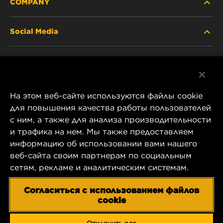
COMPANY
Social Media
ABOUT US
Facebook
CONTACT
На этом веб-сайте используются файлы cookie
Instagram
CAREER
для повышения качества работы пользователей
с ним, а также для анализа производительности
YouTube
и трафика на нем. Мы также предоставляем
COMPANY STORE
информацию об использовании вами нашего
1 Wix Way
веб-сайта своим партнерам по социальным
DATA PRIVACY
P.O. Box 1967
сетям, рекламе и аналитическим системам.
Gastonia, NC 28054
LEGAL NOTICE
Согласиться с использованием файлов
US Product & Customer Service:
cookie
800-949-6698
IMPRINT