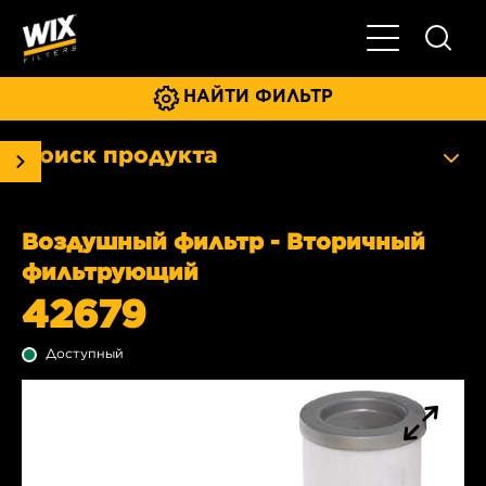
Главное мен
НАЙТИ ФИЛЬТР
Поиск продукта
Воздушный фильтр - Вторичный
фильтрующий
42679
Доступный