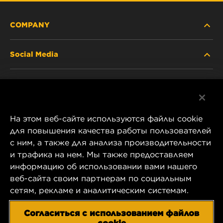
COMPANY
Social Media
ABOUT US
Facebook
CONTACT
На этом веб-сайте используются файлы cookie
Instagram
CAREER
для повышения качества работы пользователей
с ним, а также для анализа производительности
YouTube
и трафика на нем. Мы также предоставляем
COMPANY STORE
информацию об использовании вами нашего
1 Wix Way
веб-сайта своим партнерам по социальным
DATA PRIVACY
P.O. Box 1967
сетям, рекламе и аналитическим системам.
Gastonia, NC 28054
LEGAL NOTICE
Согласиться с использованием файлов
US Product & Customer Service:
cookie