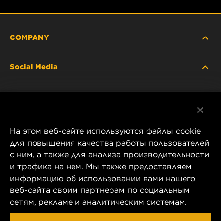
COMPANY
Social Media
ABOUT US
Facebook
CONTACT
На этом веб-сайте используются файлы cookie
Instagram
CAREER
для повышения качества работы пользователей
с ним, а также для анализа производительности
YouTube
и трафика на нем. Мы также предоставляем
COMPANY STORE
информацию об использовании вами нашего
1 Wix Way
веб-сайта своим партнерам по социальным
DATA PRIVACY
P.O. Box 1967
сетям, рекламе и аналитическим системам.
Gastonia, NC 28054
LEGAL NOTICE