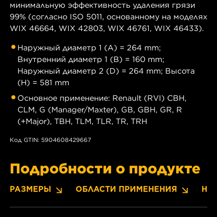
минимальную эффективность удаления грязи
99% (согласно ISO 5011, основанному на моделях
WIX 46664, WIX 42803, WIX 46761, WIX 46433).
Наружный диаметр 1 (A) = 264 mm;
Внутренний диаметр 1 (B) = 160 mm;
Наружный диаметр 2 (D) = 264 mm; Высота
(H) = 581 mm
Основное применение: Renault (RVI) CBH,
CLM, G (Manager/Maxter), GB, GBH, GR, R
(+Major), TBH, TLM, TLR, TR, TRH
Код GTIN: 5904608429667
Подробности о продукте
РАЗМЕРЫ
ОБЛАСТИ ПРИМЕНЕНИЯ
НО