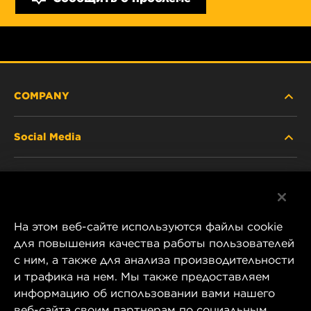
COMPANY
Social Media
ABOUT US
Facebook
CONTACT
На этом веб-сайте используются файлы cookie
Instagram
CAREER
для повышения качества работы пользователей
с ним, а также для анализа производительности
YouTube
и трафика на нем. Мы также предоставляем
COMPANY STORE
информацию об использовании вами нашего
1 Wix Way
веб-сайта своим партнерам по социальным