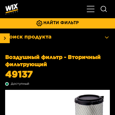
Главное мен
НАЙТИ ФИЛЬТР
Поиск продукта
Воздушный фильтр - Вторичный
фильтрующий
49137
Доступный