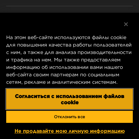
ABOUT US
Facebook
CONTACT
На этом веб-сайте используются файлы cookie
Instagram
CAREER
для повышения качества работы пользователей
с ним, а также для анализа производительности
YouTube
и трафика на нем. Мы также предоставляем
COMPANY STORE
информацию об использовании вами нашего
1 Wix Way
веб-сайта своим партнерам по социальным
DATA PRIVACY
P.O. Box 1967
сетям, рекламе и аналитическим системам.
Gastonia, NC 28054
LEGAL NOTICE
Согласиться с использованием файлов
US Product & Customer Service:
cookie
800-949-6698
IMPRINT
Отклонить все
Copyright 2025 MANN+HUMMEL. All rights reserved.
Не продавайте мою личную информацию