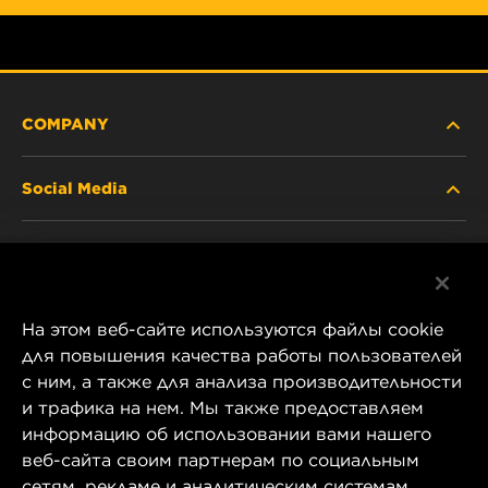
COMPANY
Social Media
ABOUT US
Facebook
CONTACT
На этом веб-сайте используются файлы cookie
Instagram
CAREER
для повышения качества работы пользователей
с ним, а также для анализа производительности
YouTube
и трафика на нем. Мы также предоставляем
COMPANY STORE
информацию об использовании вами нашего
1 Wix Way
веб-сайта своим партнерам по социальным
DATA PRIVACY
P.O. Box 1967
сетям, рекламе и аналитическим системам.