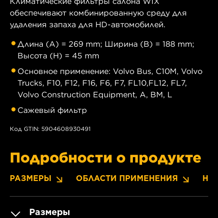
Климатические фильтры салона WIX
обеспечивают комбинированную среду для
удаления запаха для HD-автомобилей.
Длина (A) = 269 mm; Ширина (B) = 188 mm;
Высота (H) = 45 mm
Основное применение: Volvo Bus, C10M, Volvo
Trucks, F10, F12, F16, F6, F7, FL10,FL12, FL7,
Volvo Construction Equipment, A, BM, L
Сажевый фильтр
Код GTIN: 5904608930491
Подробности о продукте
РАЗМЕРЫ
ОБЛАСТИ ПРИМЕНЕНИЯ
НО
Размеры