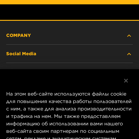
COMPANY
Social Media
ABOUT US
Facebook
CONTACT
На этом веб-сайте используются файлы cookie
Instagram
CAREER
для повышения качества работы пользователей
с ним, а также для анализа производительности
YouTube
и трафика на нем. Мы также предоставляем
COMPANY STORE
информацию об использовании вами нашего
1 Wix Way
веб-сайта своим партнерам по социальным
DATA PRIVACY
P.O. Box 1967
сетям, рекламе и аналитическим системам.