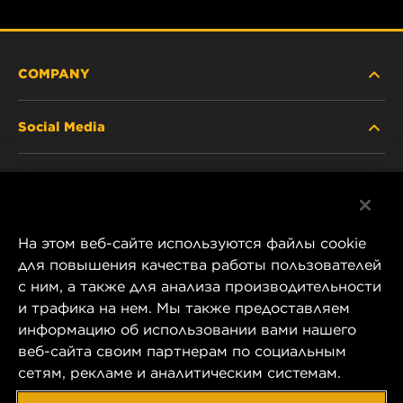
COMPANY
Social Media
ABOUT US
Facebook
CONTACT
На этом веб-сайте используются файлы cookie
Instagram
CAREER
для повышения качества работы пользователей
с ним, а также для анализа производительности
YouTube
и трафика на нем. Мы также предоставляем
COMPANY STORE
информацию об использовании вами нашего
1 Wix Way
веб-сайта своим партнерам по социальным
DATA PRIVACY
P.O. Box 1967
сетям, рекламе и аналитическим системам.
Gastonia, NC 28054
LEGAL NOTICE