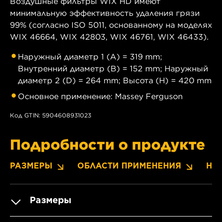
Воздушные фильтры WIX HD имеют
минимальную эффективность удаления грязи
99% (согласно ISO 5011, основанному на моделях
WIX 46664, WIX 42803, WIX 46761, WIX 46433).
Наружный диаметр 1 (A) = 319 mm;
Внутренний диаметр (B) = 152 mm; Наружный
диаметр 2 (D) = 264 mm; Высота (H) = 420 mm
Основное применение: Massey Ferguson
Код GTIN: 5904608931023
Подробности о продукте
РАЗМЕРЫ
ОБЛАСТИ ПРИМЕНЕНИЯ
НО
Размеры