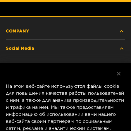
COMPANY
Social Media
ABOUT US
Facebook
CONTACT
На этом веб-сайте используются файлы cookie
Instagram
CAREER
для повышения качества работы пользователей
с ним, а также для анализа производительности
YouTube
и трафика на нем. Мы также предоставляем
COMPANY STORE
информацию об использовании вами нашего
1 Wix Way
веб-сайта своим партнерам по социальным
DATA PRIVACY
P.O. Box 1967
сетям, рекламе и аналитическим системам.