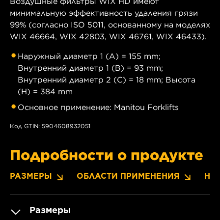
Воздушные фильтры WIX HD имеют
минимальную эффективность удаления грязи
99% (согласно ISO 5011, основанному на моделях
WIX 46664, WIX 42803, WIX 46761, WIX 46433).
Наружный диаметр 1 (A) = 155 mm;
Внутренний диаметр 1 (B) = 93 mm;
Внутренний диаметр 2 (C) = 18 mm; Высота
(H) = 384 mm
Основное применение: Manitou Forklifts
Код GTIN: 5904608932051
Подробности о продукте
РАЗМЕРЫ
ОБЛАСТИ ПРИМЕНЕНИЯ
НО
Размеры