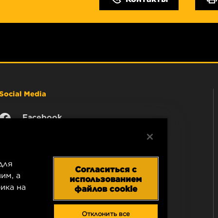
Social Media
Facebook
Instagram
YouTube
для
Согласиться с
им, а
использованием
ика на
файлов cookie
Отклонить все