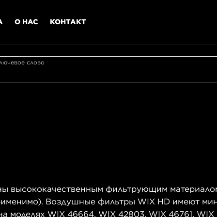
А
О НАС
КОНТАКТ
лючевое слово
ы высококачественным фильтрующим материалом 
именимо). Воздушные фильтры WIX HD имеют мин
на моделях WIX 46664, WIX 42803, WIX 46761, WIX 