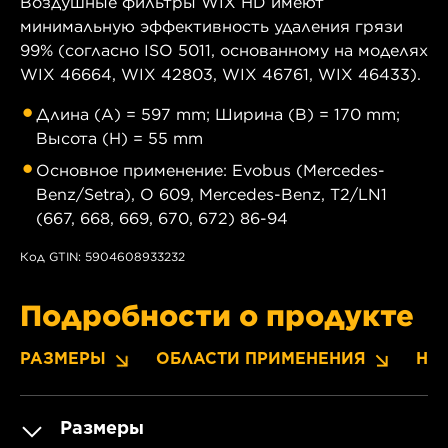
Воздушные фильтры WIX HD имеют
минимальную эффективность удаления грязи
99% (согласно ISO 5011, основанному на моделях
WIX 46664, WIX 42803, WIX 46761, WIX 46433).
Длина (A) = 597 mm; Ширина (B) = 170 mm;
Высота (H) = 55 mm
Основное применение: Evobus (Mercedes-
Benz/Setra), O 609, Mercedes-Benz, T2/LN1
(667, 668, 669, 670, 672) 86-94
Код GTIN: 5904608933232
Подробности о продукте
РАЗМЕРЫ
ОБЛАСТИ ПРИМЕНЕНИЯ
НО
Размеры