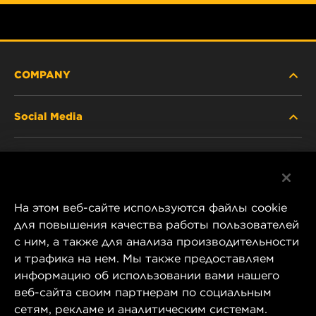
COMPANY
Social Media
ABOUT US
Facebook
CONTACT
На этом веб-сайте используются файлы cookie
Instagram
CAREER
для повышения качества работы пользователей
с ним, а также для анализа производительности
YouTube
и трафика на нем. Мы также предоставляем
COMPANY STORE
информацию об использовании вами нашего
1 Wix Way
веб-сайта своим партнерам по социальным
DATA PRIVACY
P.O. Box 1967
сетям, рекламе и аналитическим системам.