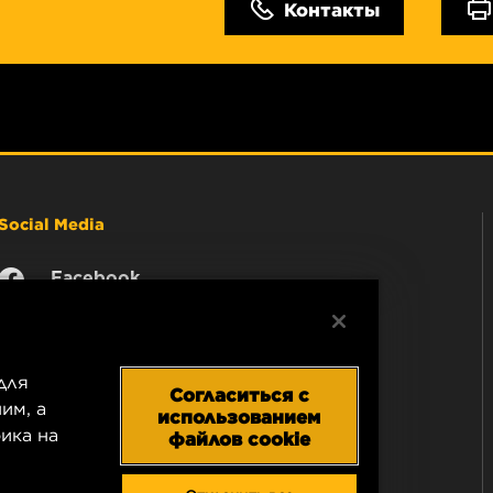
Контакты
Social Media
Facebook
Instagram
YouTube
для
Согласиться с
им, а
использованием
ика на
файлов cookie