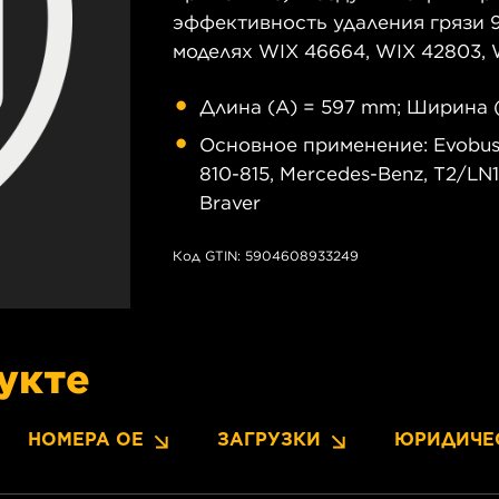
эффективность удаления грязи 9
моделях WIX 46664, WIX 42803, W
Длина (A) = 597 mm; Ширина (
Основное применение: Evobus (
810-815, Mercedes-Benz, T2/LN1 
Braver
Код GTIN: 5904608933249
укте
НОМЕРА OE
ЗАГРУЗКИ
ЮРИДИЧЕ