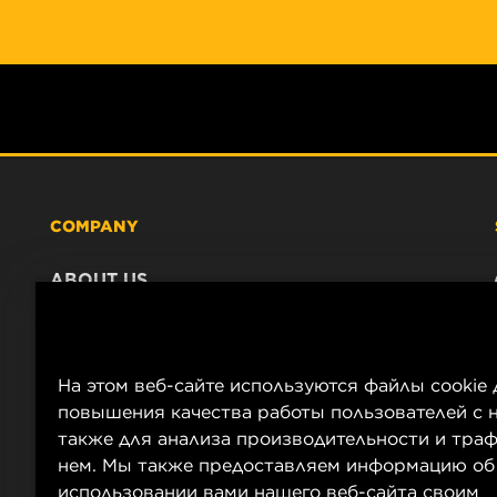
COMPANY
ABOUT US
CONTACT
CAREER
COMPANY STORE
На этом веб-сайте используются файлы cookie 
DATA PRIVACY
повышения качества работы пользователей с н
LEGAL NOTICE
также для анализа производительности и траф
нем. Мы также предоставляем информацию об
IMPRINT
использовании вами нашего веб-сайта своим