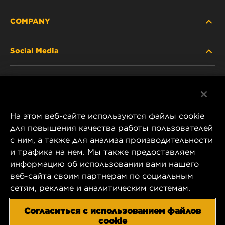
COMPANY
Social Media
ABOUT US
Facebook
CONTACT
На этом веб-сайте используются файлы cookie
Instagram
CAREER
для повышения качества работы пользователей
с ним, а также для анализа производительности
YouTube
и трафика на нем. Мы также предоставляем
COMPANY STORE
информацию об использовании вами нашего
1 Wix Way
веб-сайта своим партнерам по социальным
DATA PRIVACY
P.O. Box 1967
сетям, рекламе и аналитическим системам.
Gastonia, NC 28054
LEGAL NOTICE
Согласиться с использованием файлов
US Product & Customer Service:
cookie