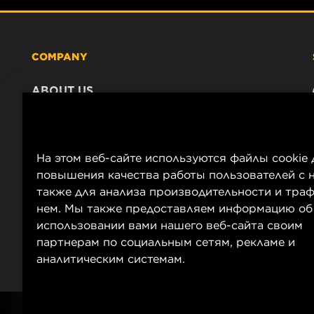
COMPANY
ABOUT US
CONTACT
CAREER
COMPANY STORE
На этом веб-сайте используются файлы cookie 
DATA PRIVACY
повышения качества работы пользователей с н
LEGAL NOTICE
также для анализа производительности и траф
нем. Мы также предоставляем информацию об
IMPRINT
использовании вами нашего веб-сайта своим
партнерам по социальным сетям, рекламе и
аналитическим системам.
Copyright 2025 MANN+HUMMEL. All rights reserved.