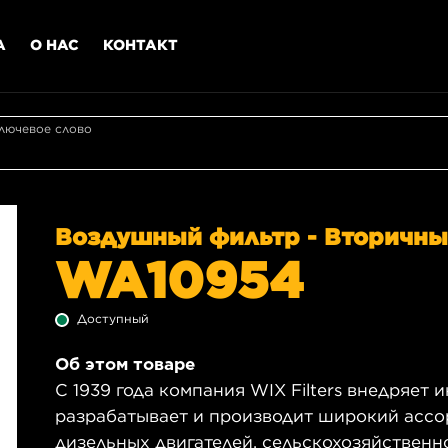
А
О НАС
КОНТАКТ
лючевое слово
Воздушный фильтр - Вторичн
WA10954
Доступный
Об этом товаре
С 1939 года компания WIX Filters внедряет
разрабатывает и производит широкий ассо
дизельных двигателей, сельскохозяйственн