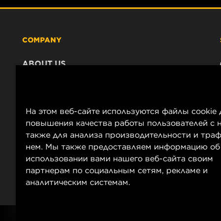
COMPANY
ABOUT US
CONTACT
CAREER
COMPANY STORE
На этом веб-сайте используются файлы cookie 
DATA PRIVACY
повышения качества работы пользователей с н
LEGAL NOTICE
также для анализа производительности и траф
нем. Мы также предоставляем информацию об
IMPRINT
использовании вами нашего веб-сайта своим
партнерам по социальным сетям, рекламе и
аналитическим системам.
Copyright 2025 MANN+HUMMEL. All rights reserved.