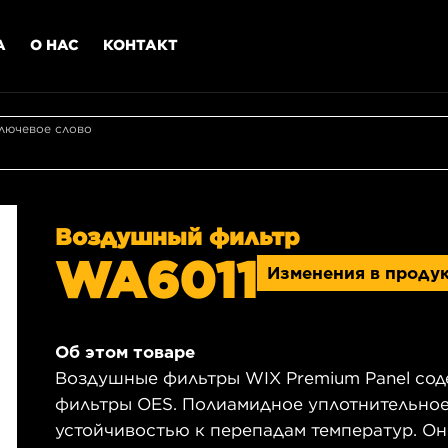
А
О НАС
КОНТАКТ
лючевое слово
Воздушный фильтр
WA6011
Изменения в проду
Об этом товаре
Воздушные фильтры WIX Premium Panel сод
фильтры OES. Полиамидное уплотнительное
устойчивостью к перепадам температур. О