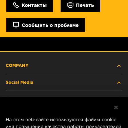
Контакты
Печать
Сообщить о проблеме
COMPANY
Social Media
ABOUT US
Facebook
CONTACT
На этом веб-сайте используются файлы cookie
Instagram
CAREER
для повышения качества работы пользователей