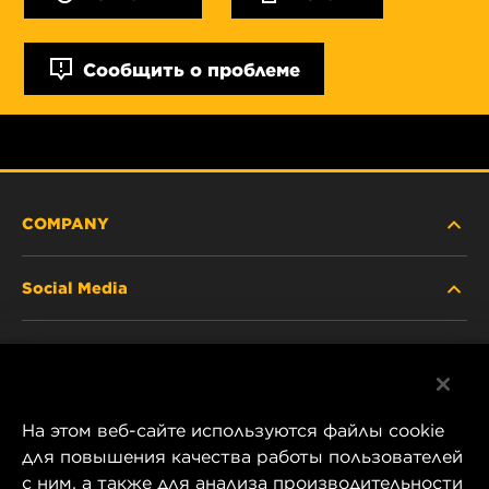
Сообщить о проблеме
COMPANY
Social Media
ABOUT US
Facebook
CONTACT
На этом веб-сайте используются файлы cookie
Instagram
CAREER
для повышения качества работы пользователей
с ним, а также для анализа производительности