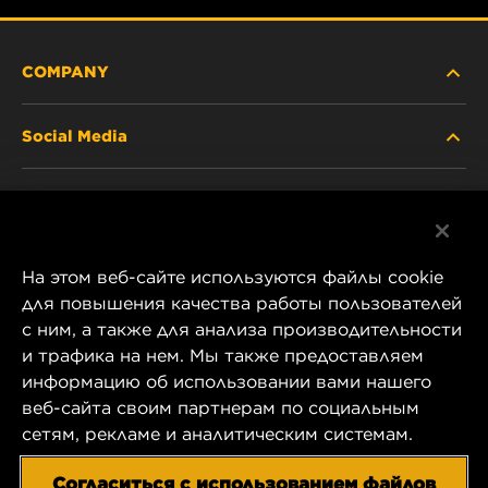
COMPANY
Social Media
ABOUT US
Facebook
CONTACT
На этом веб-сайте используются файлы cookie
Instagram
CAREER
для повышения качества работы пользователей
с ним, а также для анализа производительности
YouTube
и трафика на нем. Мы также предоставляем
COMPANY STORE
информацию об использовании вами нашего
1 Wix Way
веб-сайта своим партнерам по социальным
DATA PRIVACY
P.O. Box 1967
сетям, рекламе и аналитическим системам.
Gastonia, NC 28054
LEGAL NOTICE
Согласиться с использованием файлов