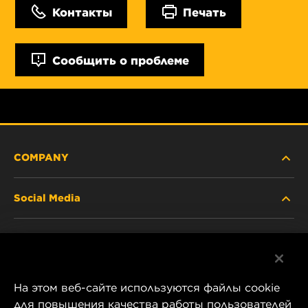
Контакты
Печать
Сообщить о проблеме
COMPANY
Social Media
ABOUT US
Facebook
CONTACT
На этом веб-сайте используются файлы cookie
Instagram
CAREER
для повышения качества работы пользователей