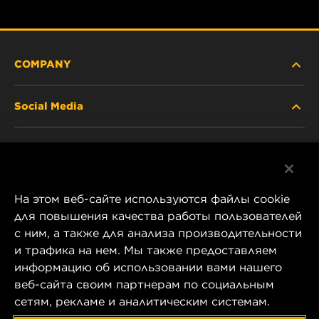
COMPANY
Social Media
ABOUT US
Facebook
CONTACT
На этом веб-сайте используются файлы cookie
Instagram
CAREER
для повышения качества работы пользователей
с ним, а также для анализа производительности
YouTube
и трафика на нем. Мы также предоставляем
COMPANY STORE
информацию об использовании вами нашего
1 Wix Way
веб-сайта своим партнерам по социальным
DATA PRIVACY
P.O. Box 1967
сетям, рекламе и аналитическим системам.
Gastonia, NC 28054