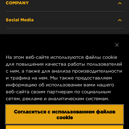
COMPANY
Social Media
ABOUT US
Facebook
CONTACT
На этом веб-сайте используются файлы cookie
Instagram
CAREER
для повышения качества работы пользователей
с ним, а также для анализа производительности
YouTube
и трафика на нем. Мы также предоставляем
COMPANY STORE
информацию об использовании вами нашего
1 Wix Way
веб-сайта своим партнерам по социальным
DATA PRIVACY
P.O. Box 1967
сетям, рекламе и аналитическим системам.
Gastonia, NC 28054
LEGAL NOTICE
Согласиться с использованием файлов
US Product & Customer Service:
cookie
800-949-6698
IMPRINT