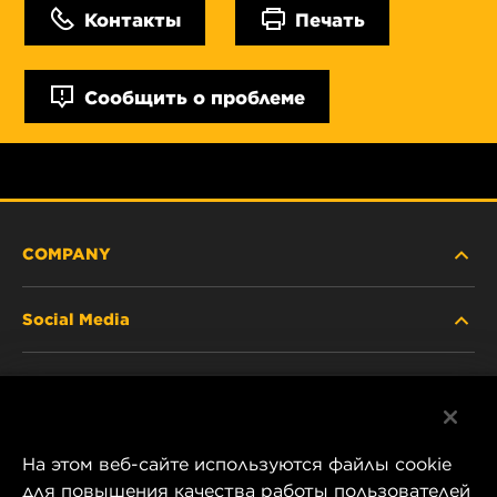
Контакты
Печать
Сообщить о проблеме
COMPANY
Social Media
ABOUT US
Facebook
CONTACT
На этом веб-сайте используются файлы cookie
Instagram
CAREER
для повышения качества работы пользователей