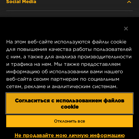
Social Media
ABOUT US
Facebook
CONTACT
На этом веб-сайте используются файлы cookie
Instagram
CAREER
для повышения качества работы пользователей
с ним, а также для анализа производительности
YouTube
и трафика на нем. Мы также предоставляем
COMPANY STORE
информацию об использовании вами нашего
1 Wix Way
веб-сайта своим партнерам по социальным
DATA PRIVACY
P.O. Box 1967
сетям, рекламе и аналитическим системам.
Gastonia, NC 28054
LEGAL NOTICE
Согласиться с использованием файлов
US Product & Customer Service:
cookie
800-949-6698
IMPRINT
Отклонить все
Copyright 2025 MANN+HUMMEL. All rights reserved.
Не продавайте мою личную информацию