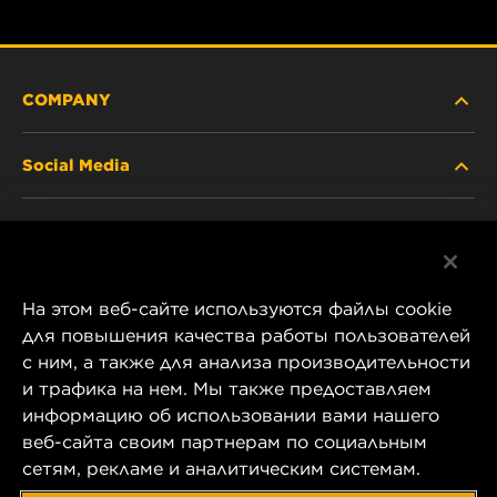
COMPANY
Social Media
ABOUT US
Facebook
CONTACT
На этом веб-сайте используются файлы cookie
Instagram
CAREER
для повышения качества работы пользователей
с ним, а также для анализа производительности
YouTube
и трафика на нем. Мы также предоставляем
COMPANY STORE
информацию об использовании вами нашего
1 Wix Way
веб-сайта своим партнерам по социальным
DATA PRIVACY
P.O. Box 1967
сетям, рекламе и аналитическим системам.
Gastonia, NC 28054