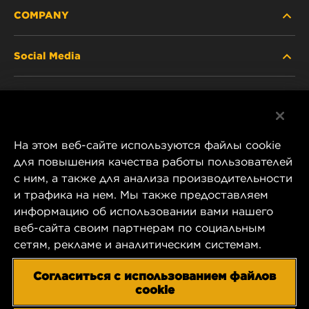
COMPANY
Social Media
ABOUT US
Facebook
CONTACT
На этом веб-сайте используются файлы cookie
Instagram
CAREER
для повышения качества работы пользователей
с ним, а также для анализа производительности
YouTube
и трафика на нем. Мы также предоставляем
COMPANY STORE
информацию об использовании вами нашего
1 Wix Way
веб-сайта своим партнерам по социальным
DATA PRIVACY
P.O. Box 1967
сетям, рекламе и аналитическим системам.
Gastonia, NC 28054
LEGAL NOTICE
Согласиться с использованием файлов
US Product & Customer Service:
cookie
800-949-6698
IMPRINT