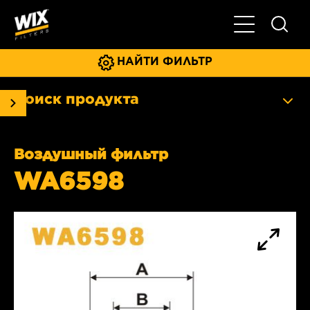
Главное мен
НАЙТИ ФИЛЬТР
Поиск продукта
Воздушный фильтр
WA6598