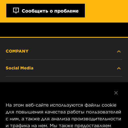
Сообщить о проблеме
COMPANY
Social Media
ABOUT US
Facebook
CONTACT
На этом веб-сайте используются файлы cookie
Instagram
CAREER
для повышения качества работы пользователей
с ним, а также для анализа производительности
YouTube
и трафика на нем. Мы также предоставляем
COMPANY STORE