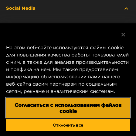
Social Media
ABOUT US
Facebook
CONTACT
На этом веб-сайте используются файлы cookie
Instagram
CAREER
для повышения качества работы пользователей
с ним, а также для анализа производительности
YouTube
и трафика на нем. Мы также предоставляем
COMPANY STORE
информацию об использовании вами нашего
1 Wix Way
веб-сайта своим партнерам по социальным
DATA PRIVACY
P.O. Box 1967
сетям, рекламе и аналитическим системам.
Gastonia, NC 28054
LEGAL NOTICE
Согласиться с использованием файлов
US Product & Customer Service:
cookie
800-949-6698
IMPRINT
Отклонить все