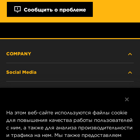
Сообщить о проблеме
COMPANY
Social Media
ABOUT US
Facebook
CONTACT
На этом веб-сайте используются файлы cookie
Instagram
CAREER
для повышения качества работы пользователей
с ним, а также для анализа производительности
YouTube
и трафика на нем. Мы также предоставляем
COMPANY STORE