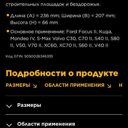
строительных площадок и бездорожья.
Длина (A) = 236 mm; Ширина (B) = 207 mm;
Высота (H) = 66 mm
Основное применение: Ford Focus II, Kuga,
Mondeo IV, S-Max Volvo C30, C70 II, S40 II, S80
II, V50, V70 II, XC60, XC70 II, S60 II, V40 II
Код GTIN: 5050026346335
Подробности о продукте
РАЗМЕРЫ
ОБЛАСТИ ПРИМЕНЕНИЯ
НО
Размеры
Области применения