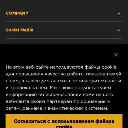
COMPANY
Social Media
ABOUT US
Facebook
CONTACT
На этом веб-сайте используются файлы cookie
Instagram
CAREER
для повышения качества работы пользователей
с ним, а также для анализа производительности
YouTube
и трафика на нем. Мы также предоставляем
COMPANY STORE
информацию об использовании вами нашего
1 Wix Way
веб-сайта своим партнерам по социальным
DATA PRIVACY
P.O. Box 1967
сетям, рекламе и аналитическим системам.
Gastonia, NC 28054
LEGAL NOTICE
Согласиться с использованием файлов
US Product & Customer Service:
cookie