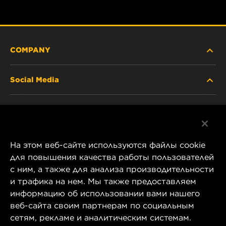
COMPANY
Social Media
ABOUT US
Facebook
CONTACT
На этом веб-сайте используются файлы cookie
Instagram
CAREER
для повышения качества работы пользователей
с ним, а также для анализа производительности
YouTube
и трафика на нем. Мы также предоставляем
COMPANY STORE
информацию об использовании вами нашего
1 Wix Way
веб-сайта своим партнерам по социальным
DATA PRIVACY
P.O. Box 1967
сетям, рекламе и аналитическим системам.