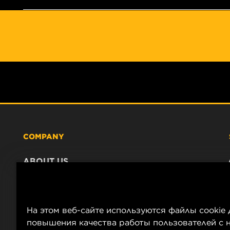
COMPANY
ABOUT US
CONTACT
CAREER
COMPANY STORE
На этом веб-сайте используются файлы cookie 
DATA PRIVACY
повышения качества работы пользователей с н