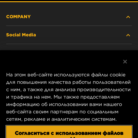
COMPANY
Social Media
ABOUT US
Facebook
CONTACT
На этом веб-сайте используются файлы cookie
Instagram
CAREER
для повышения качества работы пользователей
с ним, а также для анализа производительности
YouTube
и трафика на нем. Мы также предоставляем
COMPANY STORE
информацию об использовании вами нашего
1 Wix Way
веб-сайта своим партнерам по социальным
DATA PRIVACY
P.O. Box 1967
сетям, рекламе и аналитическим системам.
Gastonia, NC 28054
LEGAL NOTICE
Согласиться с использованием файлов
US Product & Customer Service: